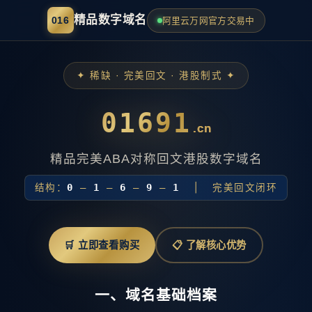
精品数字域名
016
阿里云万网官方交易中
✦ 稀缺 · 完美回文 · 港股制式 ✦
01691
.cn
精品完美ABA对称回文港股数字域名
结构：
0
—
1
—
6
—
9
—
1
│ 完美回文闭环
🛒 立即查看购买
📋 了解核心优势
一、域名基础档案