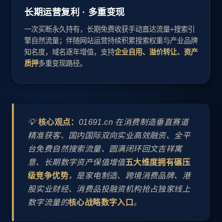
长期运营复利 · 多重变现
一次买断永久持有，长期免费收获手动直达流量+搜索引
擎自然流量；伴随网站运营持续积累搜索权重与产业品牌
知名度，域名逐年增值，支持
企业自用、溢价转让、资产
质押
多重变现路径。
💡
核心观点：
01691.cn 在消费制造垂直赛道
精准获客、国内国际双向实业高效融资、全平
台免费自然搜索流量、圆满闭环回文吉祥寓
意、长期数字资产保值增值
五大维度拥有碾压
级竞争优势
，是家电制造、跨境消费品牌、港
股实业财经、消费品投融资机构抢占独家线上
数字流量的
核心战略数字入口
。