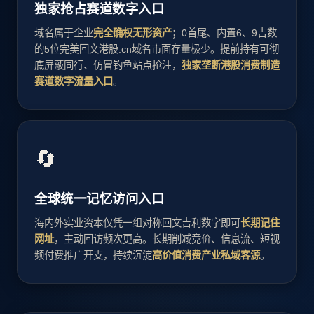
独家抢占赛道数字入口
域名属于企业
完全确权无形资产
；0首尾、内置6、9吉数
的5位完美回文港股.cn域名市面存量极少。提前持有可彻
底屏蔽同行、仿冒钓鱼站点抢注，
独家垄断港股消费制造
赛道数字流量入口
。
🔄
全球统一记忆访问入口
海内外实业资本仅凭一组对称回文吉利数字即可
长期记住
网址
，主动回访频次更高。长期削减竞价、信息流、短视
频付费推广开支，持续沉淀
高价值消费产业私域客源
。