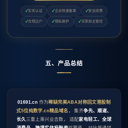
✓
实名认证
✓
企业快速备案
✓
安全续费
✓
合规过户
✓
隐私保护
✓
买家自主管控
五、产品总结
01691.cn
作为
稀缺完美ABA对称回文港股制
式5位纯数字.cn精品域名
， 集齐
争先、顺遂、
长久
三重上乘兴业吉数， 适配
家电轻工、全球
消费品、跨境实体投融资
双赛道。 对比普通拼