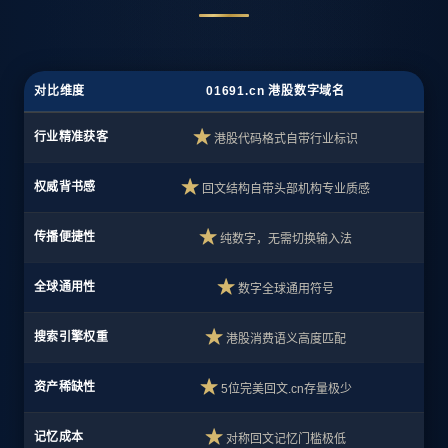
对比维度
01691.cn 港股数字域名
★
行业精准获客
港股代码格式自带行业标识
★
权威背书感
回文结构自带头部机构专业质感
★
传播便捷性
纯数字，无需切换输入法
★
全球通用性
数字全球通用符号
★
搜索引擎权重
港股消费语义高度匹配
★
资产稀缺性
5位完美回文.cn存量极少
★
记忆成本
对称回文记忆门槛极低