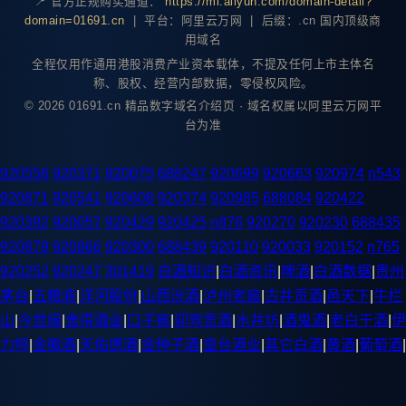
📍 官方正规购买通道：
https://mi.aliyun.com/domain-detail?
domain=01691.cn
| 平台：阿里云万网 | 后缀：.cn 国内顶级商
用域名
全程仅用作通用港股消费产业资本载体，不提及任何上市主体名
称、股权、经营内部数据，零侵权风险。
© 2026 01691.cn 精品数字域名介绍页 · 域名权属以阿里云万网平
台为准
920556
920371
920075
688247
920699
920663
920974
n543
920871
920541
920608
920374
920985
688084
920422
920392
920057
920429
920425
n876
920270
920230
688435
920879
920866
920300
688439
920110
920033
920152
n765
920252
920247
301419
白酒知识
|
白酒资讯
|
啤酒
|
白酒数据
|
贵州
茅台
|
五粮液
|
洋河股份
|
山西汾酒
|
泸州老窖
|
古井贡酒
|
邑天下
|
牛栏
山
|
今世缘
|
舍得酒业
|
口子窖
|
迎驾贡酒
|
水井坊
|
酒鬼酒
|
老白干酒
|
伊
力特
|
金徽酒
|
天佑德酒
|
金种子酒
|
皇台酒业
|
其它白酒
|
黄酒
|
葡萄酒
|